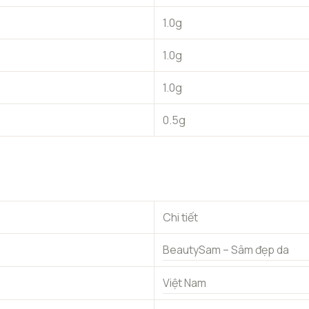
1.0g
1.0g
1.0g
0.5g
Chi tiết
BeautySam – Sâm đẹp da
Việt Nam