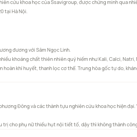
 nghiên cứu khoa học của Ssavigroup, được chứng minh qua nhiề
0 tại Hà Nội.
tương đương với Sâm Ngọc Linh.
iều khoáng chất thiên nhiên quý hiếm như Kali, Calci, Natri,
n hoàn khí huyết, thanh lọc cơ thể. Trung hòa gốc tự do, khá
c phương Đông và các thành tựu nghiên cứu khoa học hiện đại
ều trị cho phụ nữ thiếu hụt nội tiết tố, dậy thì không thành c