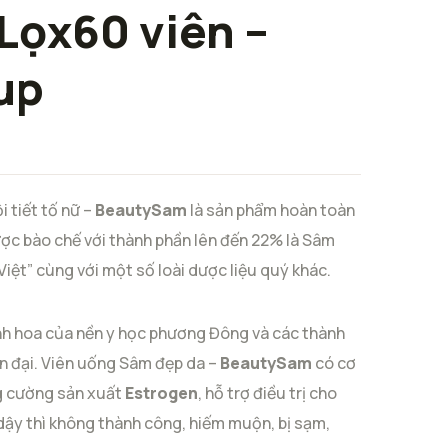
Lọx60 viên –
up
 tiết tố nữ –
BeautySam
là sản phẩm hoàn toàn
ược bào chế với thành phần lên đến 22% là Sâm
Việt” cùng với một số loài dược liệu quý khác.
inh hoa của nền y học phương Đông và các thành
n đại. Viên uống Sâm đẹp da –
BeautySam
có cơ
ng cường sản xuất
Estrogen
, hỗ trợ điều trị cho
, dậy thì không thành công, hiếm muộn, bị sạm,