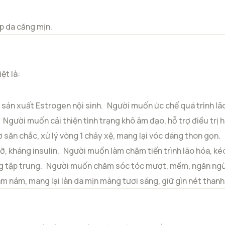
úp da căng mịn.
ệt là:
 sản xuất Estrogen nội sinh.
Người muốn ức chế quá trình lã
Người muốn cải thiện tình trạng khô âm đạo, hỗ trợ điều trị
 săn chắc, xử lý vòng 1 chảy xệ, mang lại vóc dáng thon gọn.
, kháng insulin.
Người muốn làm chậm tiến trình lão hóa, kéo
g tập trung.
Người muốn chăm sóc tóc mượt, mềm, ngăn ngừ
m nám, mang lại làn da mịn màng tươi sáng, giữ gìn nét thanh