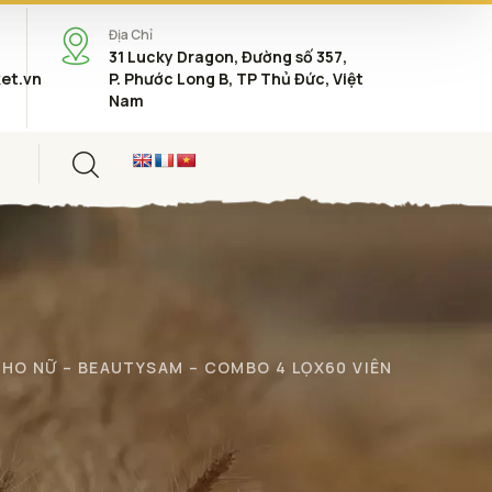
Địa Chỉ
31 Lucky Dragon, Đường số 357,
et.vn
P. Phước Long B, TP Thủ Đức, Việt
Nam
CHO NỮ – BEAUTYSAM – COMBO 4 LỌX60 VIÊN