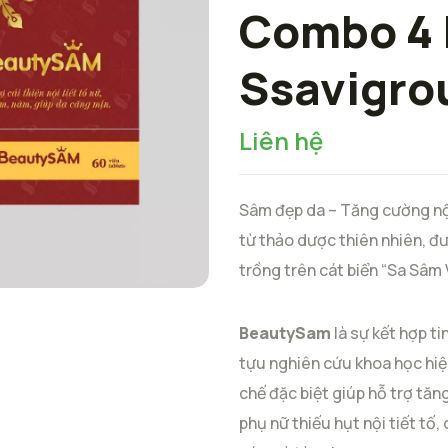
Combo 4 
Ssavigro
Liên hệ
Sâm đẹp da – Tăng cường nội
từ thảo dược thiên nhiên, đ
trồng trên cát biển “Sa Sâm 
BeautySam
là sự kết hợp t
tựu nghiên cứu khoa học hiệ
chế đặc biệt giúp hỗ trợ tă
phụ nữ thiếu hụt nội tiết tố