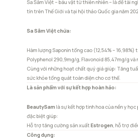
Sa Sâm Việt – báu vật từ thiên nhiên – là đề tài
tín trên Thế Giới và tại hội thảo Quốc gia năm 202
Sa Sâm Việt chứa:
Hàm lượng Saponin tổng cao (12,54% – 16,98%) 
Polyphenol 290,9mg/g, Flavonoid 85,47mg/g và nh
Cùng với những hoạt chất quý giá giúp: Tăng tuầ
sức khỏe tổng quát toàn diện cho cơ thể.
Là sản phẩm với sự kết hợp hoàn hảo:
BeautySam
là sự kết hợp tinh hoa của nền y họ
đặc biệt giúp:
Hỗ trợ tăng cường sản xuất
Estrogen
, hỗ trợ đi
Công dụng: