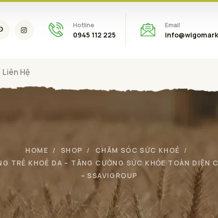
Hotline
Email
0945 112 225
info@wigomark
Liên Hệ
HOME
SHOP
CHĂM SÓC SỨC KHOẺ
NG TRẺ KHOẺ DA – TĂNG CƯỜNG SỨC KHỎE TOÀN DIỆN 
– SSAVIGROUP