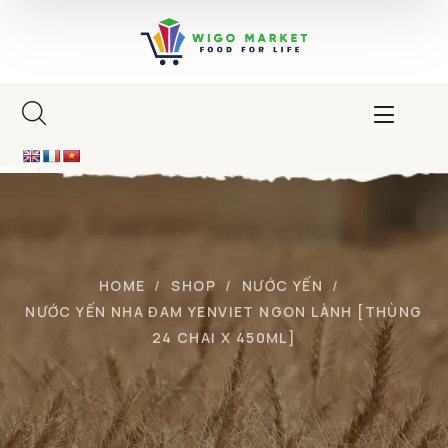
HOME
SHOP
NƯỚC YẾN
NƯỚC YẾN NHA ĐAM YENVIET NGON LÀNH [THÙNG
24 CHAI X 450ML]