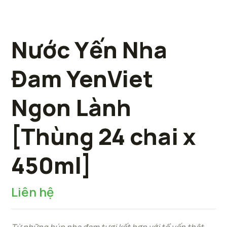
Nước Yến Nha
Đam YenViet
Ngon Lành
[Thùng 24 chai x
450ml]
Liên hệ
Từ
những
búp nha đam tươi kết hợp với tổ yến thật,