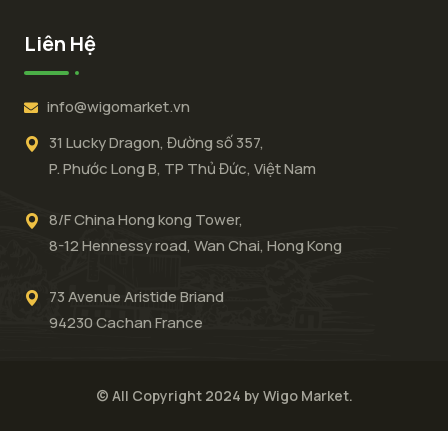
Liên Hệ
info@wigomarket.vn
31 Lucky Dragon, Đường số 357,
P. Phước Long B, TP Thủ Đức, Việt Nam
8/F China Hong kong Tower,
8-12 Hennessy road, Wan Chai, Hong Kong
73 Avenue Aristide Briand
94230 Cachan France
© All Copyright 2024 by Wigo Market.