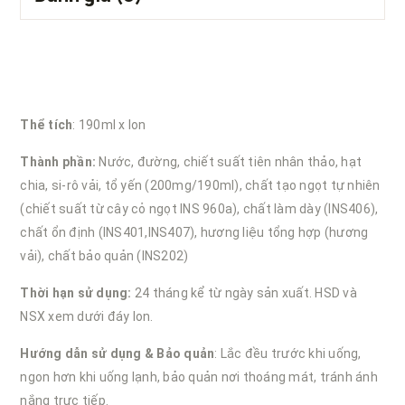
Thể tích
: 190ml x lon
Thành phần:
Nước, đường, chiết suất tiên nhân thảo, hạt
chia, si-rô vải, tổ yến (200mg/190ml), chất tạo ngọt tự nhiên
(chiết suất từ cây cỏ ngọt INS 960a), chất làm dày (INS406),
chất ổn định (INS401,INS407), hương liệu tổng hợp (hương
vải), chất bảo quản (INS202)
Thời hạn sử dụng:
24 tháng kể từ ngày sản xuất. HSD và
NSX xem dưới đáy lon.
Hướng dẫn sử dụng & Bảo quản
: Lắc đều trước khi uống,
ngon hơn khi uống lạnh, bảo quản nơi thoáng mát, tránh ánh
nắng trực tiếp.