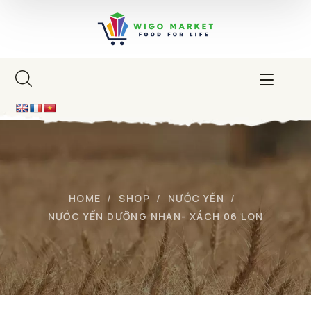
HOME
SHOP
NƯỚC YẾN
NƯỚC YẾN DƯỠNG NHAN- XÁCH 06 LON