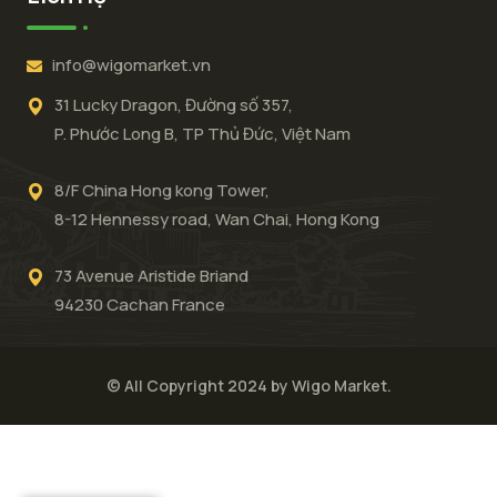
info@wigomarket.vn
31 Lucky Dragon, Đường số 357,
P. Phước Long B, TP Thủ Đức, Việt Nam
8/F China Hong kong Tower,
8-12 Hennessy road, Wan Chai, Hong Kong
73 Avenue Aristide Briand
94230 Cachan France
© All Copyright 2024 by Wigo Market.